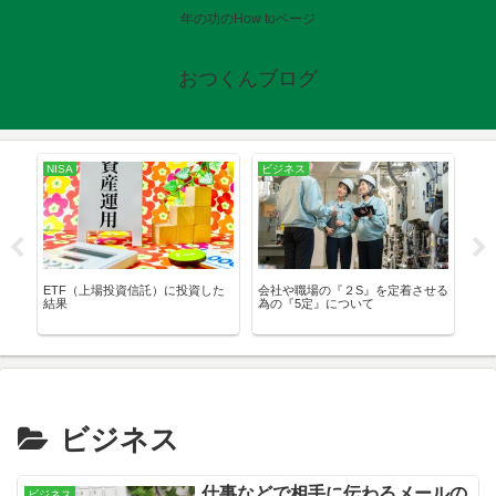
年の功のHow toページ
おつくんブログ
NISA
ビジネス
健
結
ETF（上場投資信託）に投資した
会社や職場の『２S』を定着させる
唾
結果
為の『5定』について
し
ビジネス
仕事などで相手に伝わるメールの
ビジネス